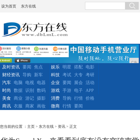
设为首页
东方在线
广告
及时资讯
要闻
焦点
娱乐
明星
搭配
电影
财经资讯
导购
新车
科技
考试
大专
考研
汽车
电脑
电视
电器
企业
要闻
展会
活动
时尚
数据
识别
数码
游戏
手游
电子
APP
美食
商业
游记
摄影
消费
导购
行情
价格
商讯
衣服
商家
画妆
微商
行情
要闻
您当前的位置 ：
主页
>
东方在线
>
资讯
> 正文