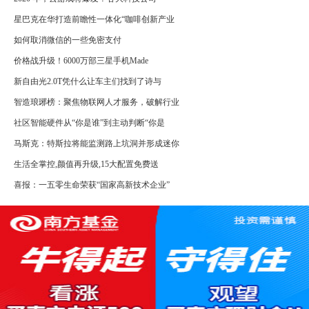
星巴克在华打造前瞻性一体化“咖啡创新产业
如何取消微信的一些免密支付
价格战升级！6000万部三星手机Made
新自由光2.0T凭什么让车主们找到了诗与
智造琅琊榜：聚焦物联网人才服务，破解行业
社区智能硬件从“你是谁”到主动判断“你是
马斯克：特斯拉将能监测路上坑洞并形成迷你
生活全掌控,颜值再升级,15大配置免费送
喜报：一五零生命荣获“国家高新技术企业”