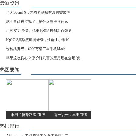
最新资讯
华为Sound X，来看看到底有没有突破声
感觉自己被监视了，刷什么就推荐什么
江苏实力强悍，24地上榜科技创新百强县
IQOO 3真旗舰即将来袭，性能比小米10
价格战升级！6000万部三星手机Made
苹果这么良心？原价好几百的应用现在全场“免
热图要闻
丰田兰德酷路泽“毒液
有一说一，丰田CHR
热门排行
2020 年，云游戏将爆发？各大科技公司