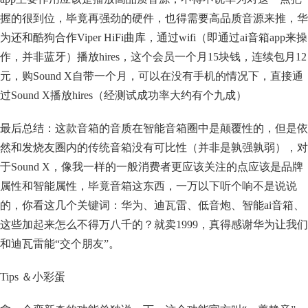
握的很到位，毕竟再强劲的硬件，也得需要高品质音源来推，华
为还和酷狗合作Viper HiFi曲库，通过wifi（即通过ai音箱app来操
作，并非蓝牙）播放hires，这个会员一个月15块钱，连续包月12
元，购Sound X自带一个月，可以在没有手机的情况下，直接通
过Sound X播放hires（经测试成功率大约有个九成）
最后总结：这款音箱的音质在智能音箱圈中是颠覆性的，但是依
然和发烧友圈内的传统音箱没有可比性（并非是孰强孰弱），对
于Sound X，像我一样的一般消费者更应该关注的点应该是品牌
属性和智能属性，毕竟音箱这东西，一万以下听个响不是说说
的，你看这几个关键词：华为、迪瓦雷、低音炮、智能ai音箱、
这些加起来怎么不得万八千的？就卖1999，真得感谢华为让我们
和迪瓦雷能“交个朋友”。
Tips ＆小彩蛋