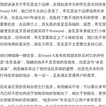
我想谈谈关于帝瓦雷这个品牌，在我知道华为和帝瓦雷共同研发
Sound X时，就已经不太担心音质了，帝瓦雷这个品牌虽然年岁
不高，但是自2007年诞生后，也取得了数不清的专利和荣誉，更
重要的是，在品牌力上，其实真的算是蛮高端的，据悉，帝瓦雷
最便宜的蓝牙音箱也能买四个Homepod，迪瓦雷本身就主打小体
积低音，坊间传闻，帝瓦雷重新定义了小体积音箱，我们先不管
坊间传闻的真实性，就实力而言，其实是不太需要过多担心的。
咱们继续聊一聊音质，在Sound X发布前我朋友听后对它的评价
是“余音袅袅”，我确信他并不是音箱的发烧友，但是这句“余音
袅袅”，倒是确实表达了他对这款音箱的盛赞，但是也并未到吊
打传统音箱的地步，有一说一，足矣满足普通用户的需求。
冠名迪瓦雷的音箱自然主打低音，表现确实不俗，可以看出来华
为已经不想在拘泥于智能音响的智能化了，相比于智能化，更突
出智能音响的音响属性。“低音60W”并非说只让用户来享受音