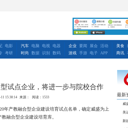
配
电影
汽车
电脑
电视
电器
企业
要闻
展会
活动
美食
专
考研
时尚
数据
识别
数码
游戏
手游
电子
APP
商讯
合型试点企业，将进一步与院校合作
最新
-11 15:38:14
来源：
阅读：1533
威
20
年产教融合型企业建设培育试点名单，确定威盛为上
美
产教融合型企业建设培育库。
新款