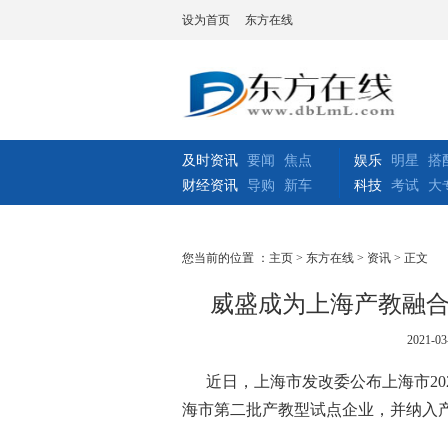
设为首页
东方在线
及时资讯
要闻
焦点
娱乐
明星
搭
财经资讯
导购
新车
科技
考试
大
您当前的位置 ：
主页
>
东方在线
>
资讯
> 正文
威盛成为上海产教融
2021-03
近日，上海市发改委公布上海市
20
海市第二批产教型试点企业，并纳入