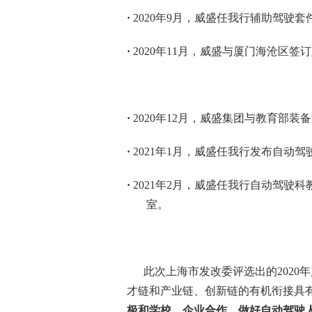
·
2020
年
9
月，威盛任我行辅助驾驶套
·
2020
年
11
月，威盛与厦门海沧区签订
·
2020
年
12
月，威盛集团与教育部装备
·
2021
年
1
月，威盛任我行发布自动驾
·
2021
年
2
月，威盛任我行自动驾驶科
室。
此次上海市发改委评选出的
2020
年
才链和产业链、创新链的有机衔接具
极和学校、企业合作，做好自动驾驶