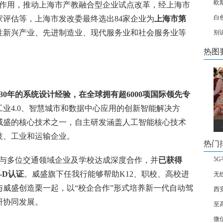
欧
作用，推动上海市产教融合型企业试点改革，经上海市
白
家评估等，上海市发改委最终选出
84
家企业为
上海市第
性新兴产业、先进制造业、现代服务业和社会服务业等
​
热图
30
年的系统设计经验，在全球拥有超
6000
项国际领先专
工业
4.0
、智慧城市和数据中心应用的创新智能解决方
威盛的核心技术之一，自主研发涵盖人工智能核心技术
技、工业和运输企业。
热门
与多位交通领域企业及学校达成深度合作，并
已获得
5
-D
认证
。威盛旗下任我行能够帮助
K12
、职校、高校进
无
与威盛创造栗一起，以
“
校企合作
”
形式培养新一代自动驾
西
研协同发展。
至
微