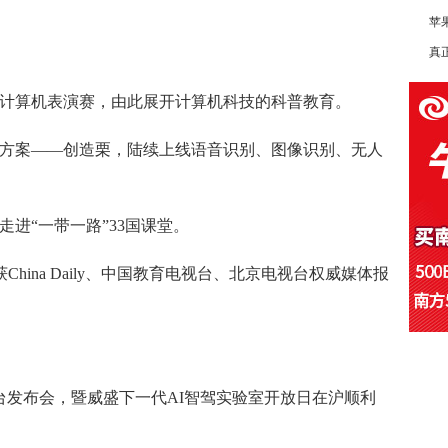
苹
真
计算机表演赛，由此展开计算机科技的科普教育。
方案
——
创造栗，陆续上线语音识别、图像识别、无人
走进
“
一带一路
”33
国课堂。
获
China Daily
、中国教育电视台、北京电视台权威媒体报
台发布会，暨威盛下一代
AI
智驾实验室开放日在沪顺利