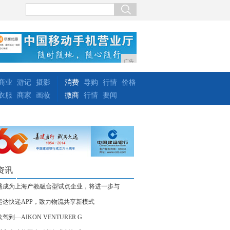
广告
商业
游记
摄影
消费
导购
行情
价格
衣服
商家
画妆
微商
行情
要闻
资讯
盛成为上海产教融合型试点企业，将进一步与
运达快递APP，致力物流共享新模式
驾到—AIKON VENTURER G