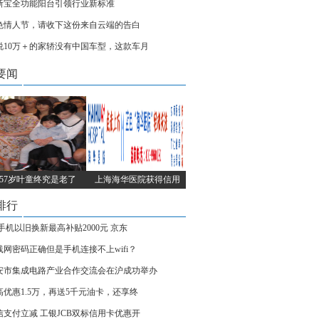
斯宝全功能阳台引领行业新标准
色情人节，请收下这份来自云端的告白
别说10万＋的家轿没有中国车型，这款车月
要闻
57岁叶童终究是老了
上海海华医院获得信用
排行
G手机以旧换新最高补贴2000元 京东
线网密码正确但是手机连接不上wifi？
安市集成电路产业合作交流会在沪成功举办
高优惠1.5万，再送5千元油卡，还享终
信支付立减 工银JCB双标信用卡优惠开