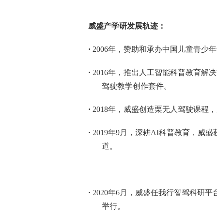
威盛产学研发展轨迹：
·
2006
年，赞助和承办中国儿童青少年
·
2016
年，推出人工智能科普教育解决
驾驶教学创作套件。
·
2018
年，威盛创造栗无人驾驶课程，
·
2019
年
9
月，深耕
AI
科普教育，威盛
道。
·
2020
年
6
月，威盛任我行智驾科研平
举行。